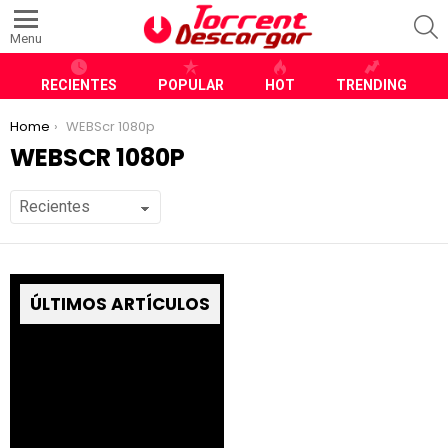
S
Menu
RECIENTES
POPULAR
HOT
TRENDING
You are here:
Home
WEBScr 1080p
WEBSCR 1080P
ÚLTIMOS ARTÍCULOS