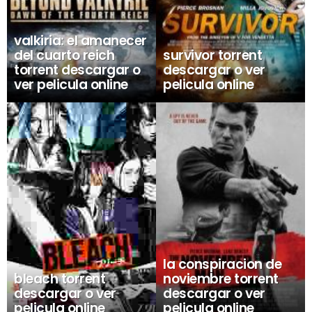
valkiria: el amanecer
del cuarto reich
survivor torrent
torrent descargar o
descargar o ver
ver pelicula online
pelicula online
la conspiracion de
bleach torrent
noviembre torrent
descargar o ver
descargar o ver
pelicula online
pelicula online