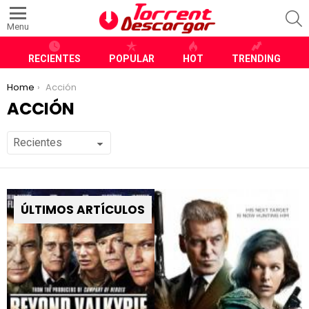
S
Menu
RECIENTES
POPULAR
HOT
TRENDING
You are here:
Home
Acción
ACCIÓN
ÚLTIMOS ARTÍCULOS