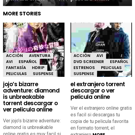
MORE STORIES
ACCIÓN
AVENTURA
ACCIÓN
AVI
AVI
ESPAÑOL
DVD SCREENER
ESPAÑOL
FANTASÍA
HDRIP
ESTRENOS
PELICULAS
PELICULAS
SUSPENSE
SUSPENSE
jojo’s bizarre
el extranjero torrent
adventure: diamond
descargar o ver
is unbreakable
pelicula online
torrent descargar o
Ver el extranjero online gratis
ver pelicula online
es facil si descargas tu
Ver jojo’s bizarre adventure:
copia de tu pelicula favorita
diamond is unbreakable
en formato torrent; el
online gratis es muy facil si
extranjero
MORE