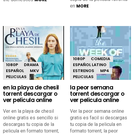
en
MORE
1080P
COMEDIA
1080P
DRAMA
ESPAÑOL LATINO
ESPAÑOL
MKV
ESTRENOS
MP4
PELICULAS
PELICULAS
en la playa de chesil
la peor semana
torrent descargar o
torrent descargar o
ver pelicula online
ver pelicula online
Ver en la playa de chesil
Ver la peor semana online
online gratis es sencillo si
gratis es facil si descargas
descargas tu copia de la
tu copia de la pelicula en
pelicula en formato torrent;
formato torrent; la peor