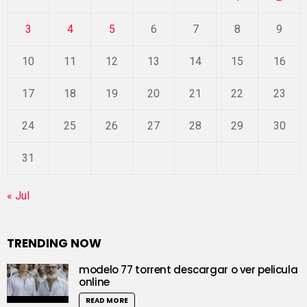
3
4
5
6
7
8
9
10
11
12
13
14
15
16
17
18
19
20
21
22
23
24
25
26
27
28
29
30
31
« Jul
TRENDING NOW
modelo 77 torrent descargar o ver pelicula
online
READ MORE