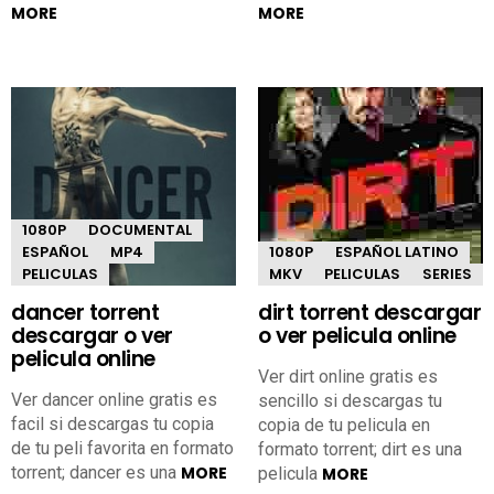
MORE
MORE
1080P
DOCUMENTAL
ESPAÑOL
MP4
1080P
ESPAÑOL LATINO
PELICULAS
MKV
PELICULAS
SERIES
dancer torrent
dirt torrent descargar
descargar o ver
o ver pelicula online
pelicula online
Ver dirt online gratis es
Ver dancer online gratis es
sencillo si descargas tu
facil si descargas tu copia
copia de tu pelicula en
de tu peli favorita en formato
formato torrent; dirt es una
torrent; dancer es una
MORE
pelicula
MORE