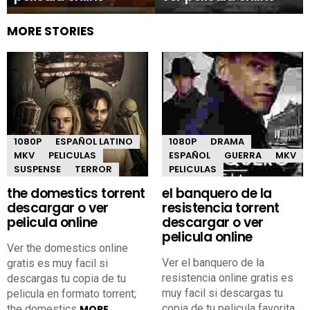
MORE STORIES
1080P
ESPAÑOL LATINO
1080P
DRAMA
MKV
PELICULAS
ESPAÑOL
GUERRA
MKV
SUSPENSE
TERROR
PELICULAS
the domestics torrent
el banquero de la
descargar o ver
resistencia torrent
pelicula online
descargar o ver
pelicula online
Ver the domestics online
Ver el banquero de la
gratis es muy facil si
resistencia online gratis es
descargas tu copia de tu
muy facil si descargas tu
pelicula en formato torrent;
copia de tu pelicula favorita
the domestics
MORE