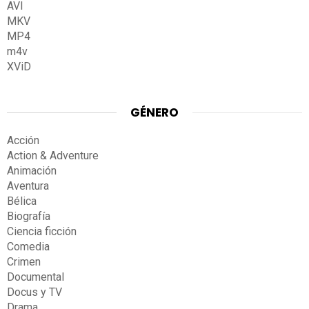
AVI
MKV
MP4
m4v
XViD
GÉNERO
Acción
Action & Adventure
Animación
Aventura
Bélica
Biografía
Ciencia ficción
Comedia
Crimen
Documental
Docus y TV
Drama