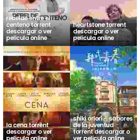
rebelde entre el
centeno torrent
heartstone torrent
descargar o ver
descargar o ver
pelicula online
pelicula online
shiki oriori – sabores
la cena torrent
de la juventud
descargar o ver
torrent descargar o
pelicula online
ver pelicula online