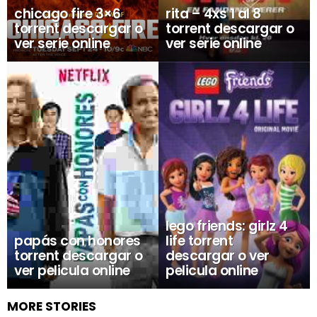
chicago fire 3×6
rita – 4xs 1 al 8
torrent descargar o
torrent descargar o
ver serie online
ver serie online
lego friends: girlz 4
papás con honores
life torrent
torrent descargar o
descargar o ver
ver pelicula online
pelicula online
MORE STORIES