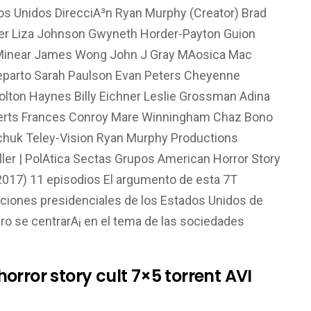
os Unidos DirecciA³n Ryan Murphy (Creator) Brad
ker Liza Johnson Gwyneth Horder-Payton Guion
 Minear James Wong John J Gray MAosica Mac
Reparto Sarah Paulson Evan Peters Cheyenne
 Colton Haynes Billy Eichner Leslie Grossman Adina
rts Frances Conroy Mare Winningham Chaz Bono
chuk Teley-Vision Ryan Murphy Productions
ler | PolA­tica Sectas Grupos American Horror Story
2017) 11 episodios El argumento de esta 7T
ciones presidenciales de los Estados Unidos de
ro se centrarA¡ en el tema de las sociedades
rror story cult 7×5 torrent AVI