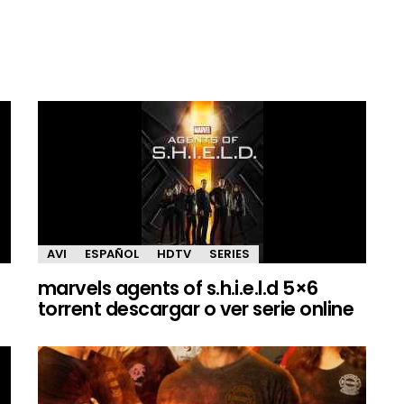
AVI
ESPAÑOL
HDTV
SERIES
marvels agents of s.h.i.e.l.d 5×6
torrent descargar o ver serie online