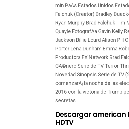
min PaA­s Estados Unidos Estad
Falchuk (Creator) Bradley Buec
Ryan Murphy Brad Falchuk Tim
Quayle FotografA­a Gavin Kelly 
Jackson Billie Lourd Alison Pill
Porter Lena Dunham Emma Robe
Productora FX Network Brad Fal
GA©nero Serie de TV Terror Thril
Novedad Sinopsis Serie de TV (
comenzarA¡ la noche de las elec
2016 con la victoria de Trump pe
secretas
Descargar american ho
HDTV