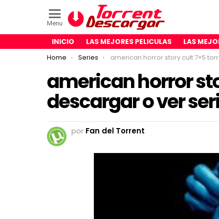
Menu
INICIO
LAS MEJORES PELICULAS
LAS MEJO
You are here:
Home
Series
american horror story cult 7×5 torrent descargar o ver serie onl
american horror sto
descargar o ver ser
por
Fan del Torrent