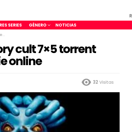
R
RES SERIES
GÉNERO
NOTICIAS
ine
ry cult 7×5 torrent
ie online
32
Visitas