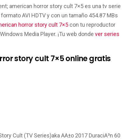
ent; american horror story cult 7×5 es una tv serie
en formato AVI HDTV y con un tamaño 454.87 MBs
erican horror story cult 7×5
con tu reproductor
el Windows Media Player. ¡Tu web donde
ver series
ror story cult 7×5 online gratis
 Story Cult (TV Series)aka AA±o 2017 DuraciA³n 60