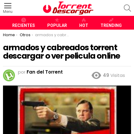
S
Menu
RECIENTES
POPULAR
HOT
TRENDING
You are here:
Home
Otros
armados y cabreados torrent descargar o ver pelicula online
armados y cabreados torrent
descargar o ver pelicula online
por
Fan del Torrent
49
Visitas