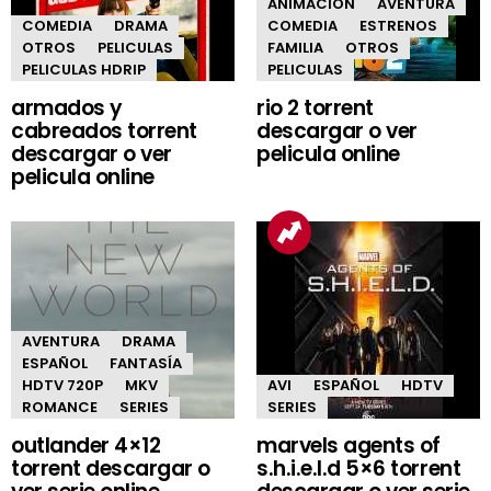
ANIMACIÓN
AVENTURA
COMEDIA
DRAMA
COMEDIA
ESTRENOS
OTROS
PELICULAS
FAMILIA
OTROS
PELICULAS HDRIP
PELICULAS
armados y
rio 2 torrent
cabreados torrent
descargar o ver
descargar o ver
pelicula online
pelicula online
AVENTURA
DRAMA
ESPAÑOL
FANTASÍA
HDTV 720P
MKV
AVI
ESPAÑOL
HDTV
ROMANCE
SERIES
SERIES
outlander 4×12
marvels agents of
torrent descargar o
s.h.i.e.l.d 5×6 torrent