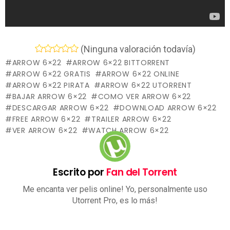
(Ninguna valoración todavía)
ARROW 6×22
ARROW 6×22 BITTORRENT
ARROW 6×22 GRATIS
ARROW 6×22 ONLINE
ARROW 6×22 PIRATA
ARROW 6×22 UTORRENT
BAJAR ARROW 6×22
COMO VER ARROW 6×22
DESCARGAR ARROW 6×22
DOWNLOAD ARROW 6×22
FREE ARROW 6×22
TRAILER ARROW 6×22
VER ARROW 6×22
WATCH ARROW 6×22
Escrito por
Fan del Torrent
Me encanta ver pelis online! Yo, personalmente uso
Utorrent Pro, es lo más!