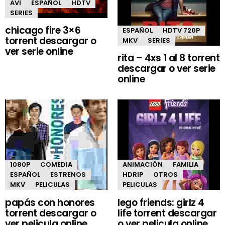
AVI
ESPAÑOL
HDTV
SERIES
chicago fire 3×6
ESPAÑOL
HDTV 720P
torrent descargar o
MKV
SERIES
ver serie online
rita – 4xs 1 al 8 torrent
descargar o ver serie
online
1080P
COMEDIA
ANIMACIÓN
FAMILIA
ESPAÑOL
ESTRENOS
HDRIP
OTROS
MKV
PELICULAS
PELICULAS
papás con honores
lego friends: girlz 4
torrent descargar o
life torrent descargar
ver pelicula online
o ver pelicula online