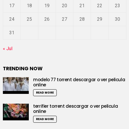
17
18
19
20
21
22
23
24
25
26
27
28
29
30
31
« Jul
TRENDING NOW
modelo 77 torrent descargar o ver pelicula
online
READ MORE
terrifier torrent descargar o ver pelicula
online
READ MORE