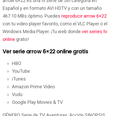
arrow 6×22 es una tv serie de Sin categoría en
Español y en formato AVI HDTV y con un tamaño
467.10 MBs óptimo. Puedes
reproducir arrow 6×22
con tu video player favorito, como el VLC Player o el
Windows Media Player. ¡Tu web donde
ver series tv
online
gratis!
Ver serie arrow 6×22 online gratis
HBO
YouTube
iTunes
Amazon Prime Video
Vudu
Google Play Movies & TV
GÉNERO Serie de TV. Aventuras. Acción SINOPSIS