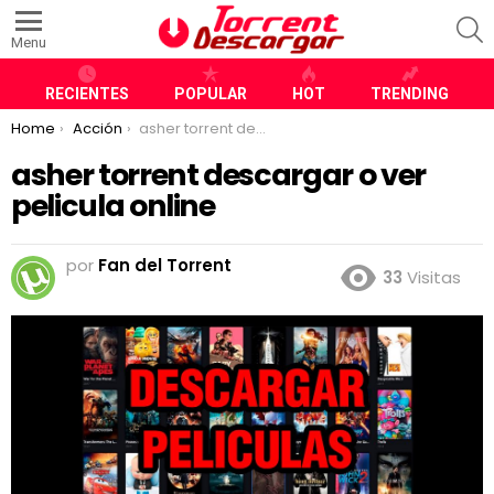
S
Menu
RECIENTES
POPULAR
HOT
TRENDING
You are here:
Home
Acción
asher torrent descargar o ver pelicula online
asher torrent descargar o ver
pelicula online
por
Fan del Torrent
33
Visitas