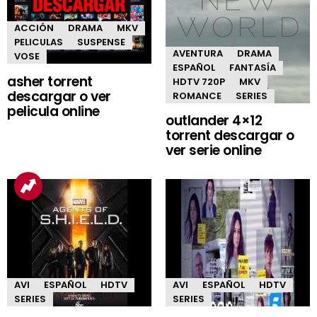
ACCIÓN
DRAMA
MKV
PELICULAS
SUSPENSE
AVENTURA
DRAMA
VOSE
ESPAÑOL
FANTASÍA
asher torrent
HDTV 720P
MKV
descargar o ver
ROMANCE
SERIES
pelicula online
outlander 4×12
torrent descargar o
ver serie online
AVI
ESPAÑOL
HDTV
AVI
ESPAÑOL
HDTV
SERIES
SERIES