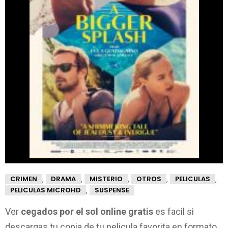
,
,
,
,
,
CRIMEN
DRAMA
MISTERIO
OTROS
PELICULAS
,
PELICULAS MICROHD
SUSPENSE
Ver
cegados por el sol online gratis
es facil si
descargas tu copia de tu pelicula favorita en formato