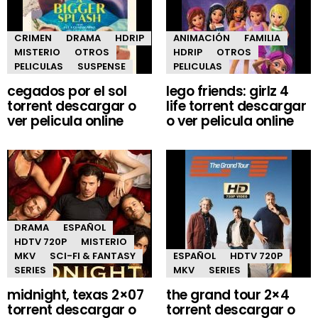
CRIMEN
DRAMA
HDRIP
ANIMACIÓN
FAMILIA
MISTERIO
OTROS
HDRIP
OTROS
PELICULAS
SUSPENSE
PELICULAS
cegados por el sol
lego friends: girlz 4
torrent descargar o
life torrent descargar
ver pelicula online
o ver pelicula online
DRAMA
ESPAÑOL
HDTV 720P
MISTERIO
MKV
SCI-FI & FANTASY
ESPAÑOL
HDTV 720P
SERIES
MKV
SERIES
midnight, texas 2×07
the grand tour 2×4
torrent descargar o
torrent descargar o