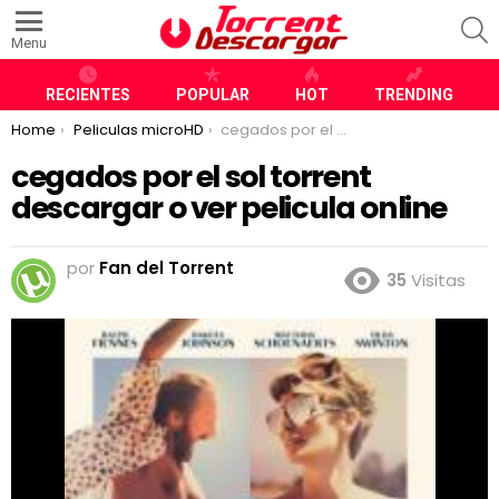
S
Menu
RECIENTES
POPULAR
HOT
TRENDING
You are here:
Home
Peliculas microHD
cegados por el sol torrent descargar o ver pelicula online
cegados por el sol torrent
descargar o ver pelicula online
por
Fan del Torrent
35
Visitas