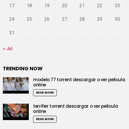
17
18
19
20
21
22
23
24
25
26
27
28
29
30
31
« Jul
TRENDING NOW
modelo 77 torrent descargar o ver pelicula
online
READ MORE
terrifier torrent descargar o ver pelicula
online
READ MORE