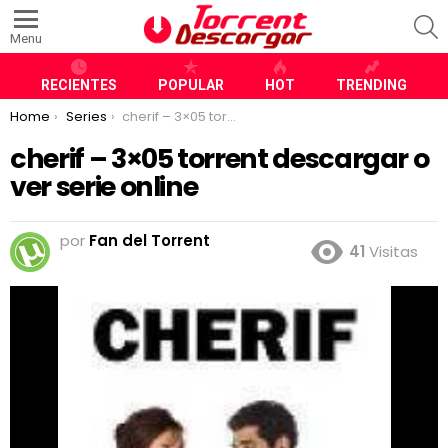
S
Menu
RECIENTES
POPULAR
HOT
TRENDING
You are here:
Home
Series
cherif – 3×05 torrent descargar o ver serie online
cherif – 3×05 torrent descargar o
ver serie online
por
Fan del Torrent
41
Visitas