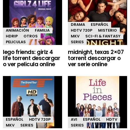
DRAMA
ESPAÑOL
ANIMACIÓN
FAMILIA
HDTV 720P
MISTERIO
HDRIP
OTROS
MKV
SCI-FI & FANTASY
PELICULAS
SERIES
lego friends: girlz 4
midnight, texas 2×07
life torrent descargar
torrent descargar o
o ver pelicula online
ver serie online
ESPAÑOL
HDTV 720P
AVI
ESPAÑOL
HDTV
MKV
SERIES
SERIES