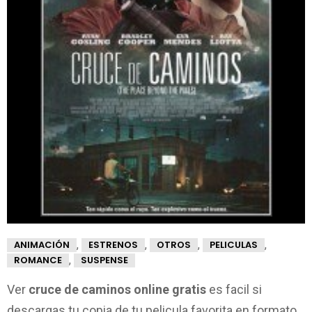
,
,
,
,
ANIMACIÓN
ESTRENOS
OTROS
PELICULAS
,
ROMANCE
SUSPENSE
Ver
cruce de caminos online gratis
es facil si
descargas tu copia de tu pelicula favorita en formato