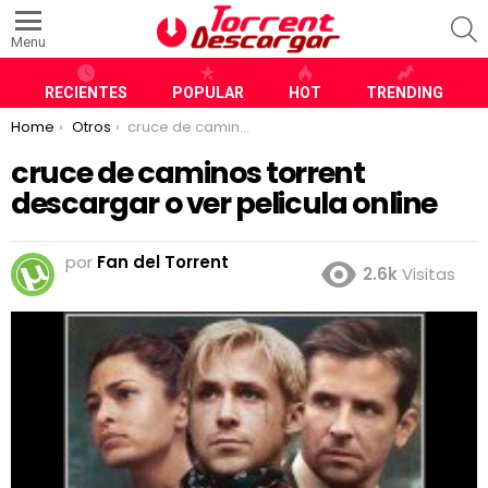
S
Menu
RECIENTES
POPULAR
HOT
TRENDING
You are here:
Home
Otros
cruce de caminos torrent descargar o ver pelicula online
cruce de caminos torrent
descargar o ver pelicula online
por
Fan del Torrent
2.6k
Visitas