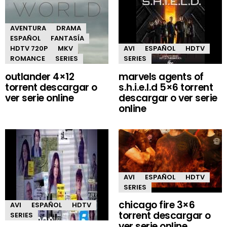
AVENTURA
DRAMA
ESPAÑOL
FANTASÍA
HDTV 720P
MKV
AVI
ESPAÑOL
HDTV
ROMANCE
SERIES
SERIES
outlander 4×12
marvels agents of
torrent descargar o
s.h.i.e.l.d 5×6 torrent
ver serie online
descargar o ver serie
online
AVI
ESPAÑOL
HDTV
SERIES
chicago fire 3×6
AVI
ESPAÑOL
HDTV
torrent descargar o
SERIES
ver serie online