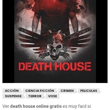
,
,
,
,
ACCIÓN
CIENCIA FICCIÓN
CRIMEN
PELICULAS
,
,
SUSPENSE
TERROR
VOSE
Ver
death house online gratis
es muy facil si