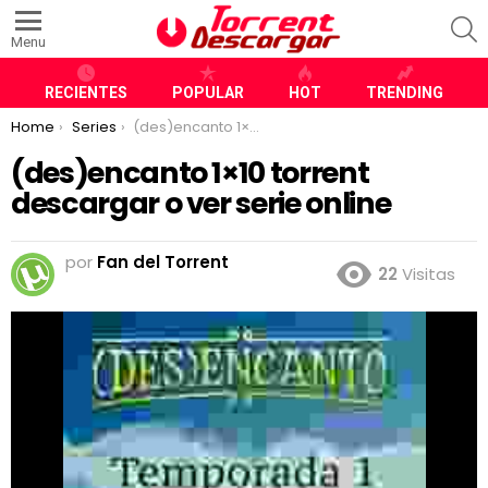
S
Menu
RECIENTES
POPULAR
HOT
TRENDING
You are here:
Home
Series
(des)encanto 1×10 torrent descargar o ver serie online
(des)encanto 1×10 torrent
descargar o ver serie online
por
Fan del Torrent
22
Visitas