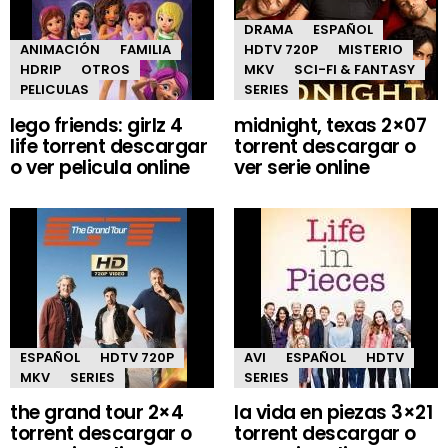
DRAMA
ESPAÑOL
ANIMACIÓN
FAMILIA
HDTV 720P
MISTERIO
HDRIP
OTROS
MKV
SCI-FI & FANTASY
PELICULAS
SERIES
lego friends: girlz 4
midnight, texas 2×07
life torrent descargar
torrent descargar o
o ver pelicula online
ver serie online
ESPAÑOL
HDTV 720P
AVI
ESPAÑOL
HDTV
MKV
SERIES
SERIES
the grand tour 2×4
la vida en piezas 3×21
torrent descargar o
torrent descargar o