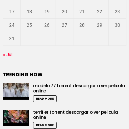
17
18
19
20
21
22
23
24
25
26
27
28
29
30
31
« Jul
TRENDING NOW
modelo 77 torrent descargar o ver pelicula
online
READ MORE
terrifier torrent descargar o ver pelicula
online
READ MORE