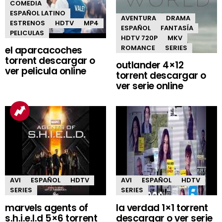
COMEDIA
ESPAÑOL LATINO
AVENTURA
DRAMA
ESTRENOS
HDTV
MP4
ESPAÑOL
FANTASÍA
PELICULAS
HDTV 720P
MKV
ROMANCE
SERIES
el aparcacoches
torrent descargar o
outlander 4×12
ver pelicula online
torrent descargar o
ver serie online
AVI
ESPAÑOL
HDTV
AVI
ESPAÑOL
HDTV
SERIES
SERIES
marvels agents of
la verdad 1×1 torrent
s.h.i.e.l.d 5×6 torrent
descargar o ver serie