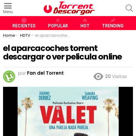
S
Menu
RECIENTES
POPULAR
HOT
TRENDING
You are here:
Home
HDTV
el aparcacoches torrent descargar o ver pelicula online
el aparcacoches torrent
descargar o ver pelicula online
por
Fan del Torrent
20
Visitas