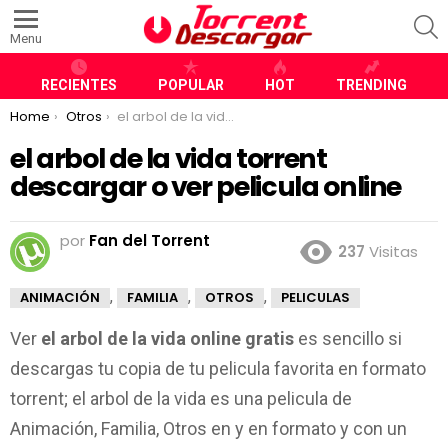
S
Menu
RECIENTES
POPULAR
HOT
TRENDING
You are here:
Home
Otros
el arbol de la vida torrent descargar o ver pelicula online
el arbol de la vida torrent
descargar o ver pelicula online
por
Fan del Torrent
237
Visitas
,
,
,
ANIMACIÓN
FAMILIA
OTROS
PELICULAS
Ver
el arbol de la vida online gratis
es sencillo si
descargas tu copia de tu pelicula favorita en formato
torrent; el arbol de la vida es una pelicula de
Animación, Familia, Otros en y en formato y con un