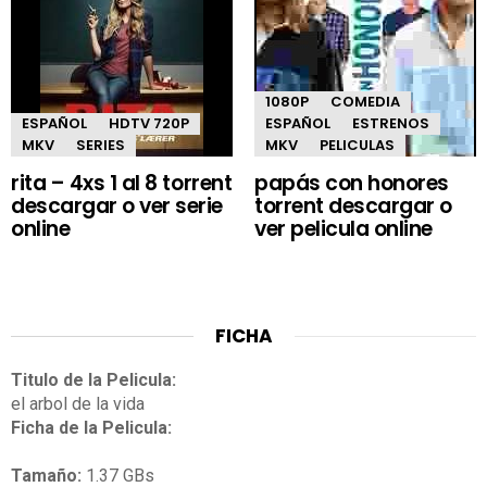
1080P
COMEDIA
ESPAÑOL
HDTV 720P
ESPAÑOL
ESTRENOS
MKV
SERIES
MKV
PELICULAS
rita – 4xs 1 al 8 torrent
papás con honores
descargar o ver serie
torrent descargar o
online
ver pelicula online
FICHA
Titulo de la Pelicula:
el arbol de la vida
Ficha de la Pelicula:
Tamaño:
1.37 GBs