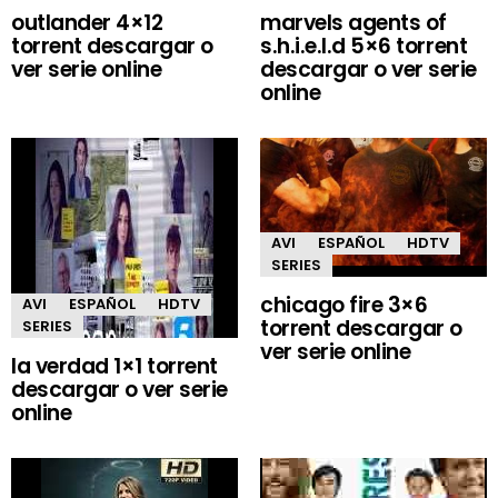
outlander 4×12
marvels agents of
torrent descargar o
s.h.i.e.l.d 5×6 torrent
ver serie online
descargar o ver serie
online
AVI
ESPAÑOL
HDTV
SERIES
chicago fire 3×6
AVI
ESPAÑOL
HDTV
torrent descargar o
SERIES
ver serie online
la verdad 1×1 torrent
descargar o ver serie
online