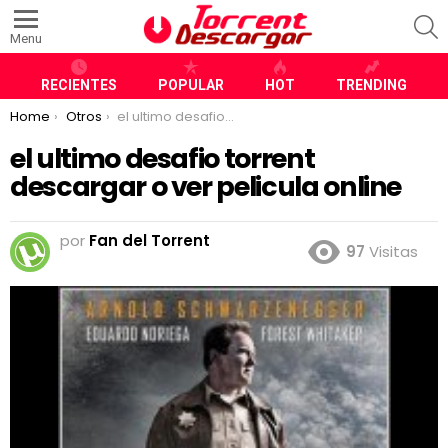
S
Menu
RECIENTES
POPULAR
HOT
TRENDING
You are here:
Home
Otros
el ultimo desafio torrent descargar o ver pelicula online
el ultimo desafio torrent
descargar o ver pelicula online
por
Fan del Torrent
97
Visitas