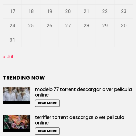
17
18
19
20
21
22
23
24
25
26
27
28
29
30
31
« Jul
TRENDING NOW
modelo 77 torrent descargar o ver pelicula
online
READ MORE
terrifier torrent descargar o ver pelicula
online
READ MORE