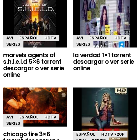
AVI
ESPAÑOL
HDTV
AVI
ESPAÑOL
HDTV
SERIES
SERIES
marvels agents of
la verdad 1×1 torrent
s.h.i.e.l.d 5×6 torrent
descargar o ver serie
descargar o ver serie
online
online
AVI
ESPAÑOL
HDTV
SERIES
chicago fire 3×6
ESPAÑOL
HDTV 720P