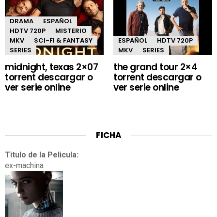
DRAMA
ESPAÑOL
HDTV 720P
MISTERIO
MKV
SCI-FI & FANTASY
ESPAÑOL
HDTV 720P
SERIES
MKV
SERIES
midnight, texas 2×07
the grand tour 2×4
torrent descargar o
torrent descargar o
ver serie online
ver serie online
FICHA
Titulo de la Pelicula:
ex-machina