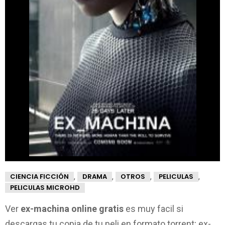
,
,
,
,
CIENCIA FICCIÓN
DRAMA
OTROS
PELICULAS
PELICULAS MICROHD
Ver
ex-machina online gratis
es muy facil si
descargas tu copia de tu peli en formato torrent; ex-