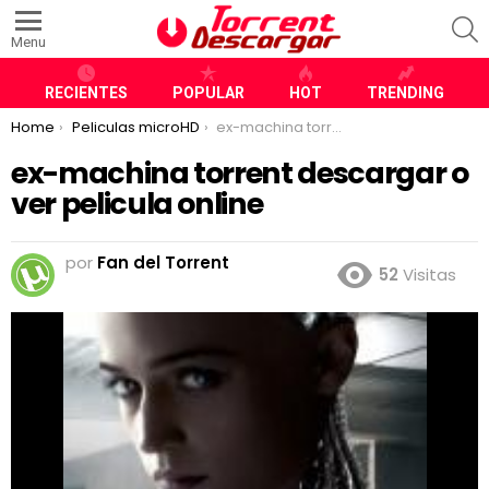
S
Menu
RECIENTES
POPULAR
HOT
TRENDING
You are here:
Home
Peliculas microHD
ex-machina torrent descargar o ver pelicula online
ex-machina torrent descargar o
ver pelicula online
por
Fan del Torrent
52
Visitas