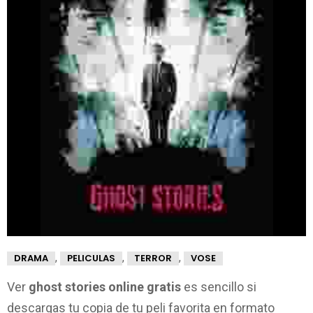
,
,
,
DRAMA
PELICULAS
TERROR
VOSE
Ver
ghost stories online gratis
es sencillo si
descargas tu copia de tu peli favorita en formato