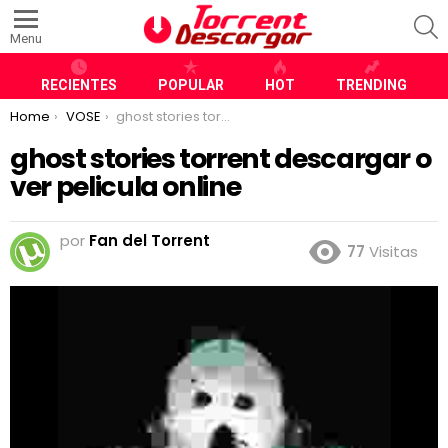
S
Menu
RECIENTES
POPULAR
HOT
TRENDING
You are here:
Home
VOSE
ghost stories torrent descargar o ver pelicula online
ghost stories torrent descargar o
ver pelicula online
por
Fan del Torrent
77
Visitas