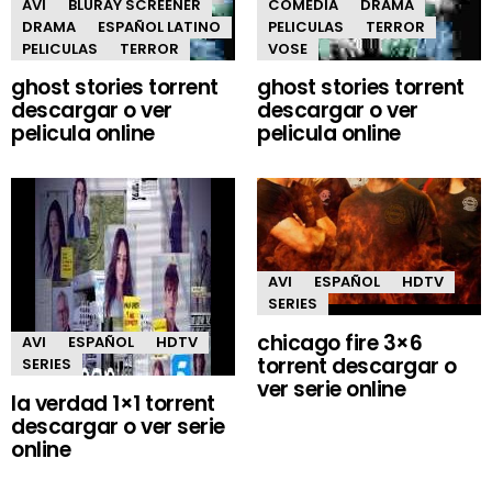
AVI
BLURAY SCREENER
COMEDIA
DRAMA
DRAMA
ESPAÑOL LATINO
PELICULAS
TERROR
PELICULAS
TERROR
VOSE
ghost stories torrent
ghost stories torrent
descargar o ver
descargar o ver
pelicula online
pelicula online
AVI
ESPAÑOL
HDTV
SERIES
chicago fire 3×6
AVI
ESPAÑOL
HDTV
torrent descargar o
SERIES
ver serie online
la verdad 1×1 torrent
descargar o ver serie
online