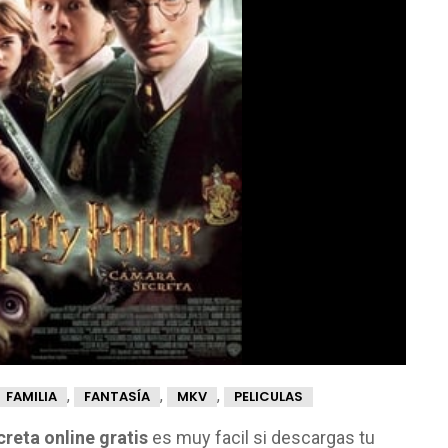
,
,
,
FAMILIA
FANTASÍA
MKV
PELICULAS
creta online gratis
es muy facil si descargas tu