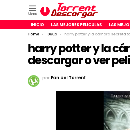
Menu
INICIO
LAS MEJORES PELICULAS
LAS MEJO
You are here:
Home
1080p
harry potter y la cámara secreta torrent descargar o ver pelicula onl
harry potter y la c
descargar o ver pel
por
Fan del Torrent