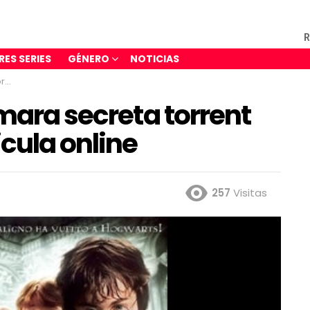
R
RES SERIES
GÉNERO
NOTICIAS
ine
ámara secreta torrent
icula online
257
Visitas