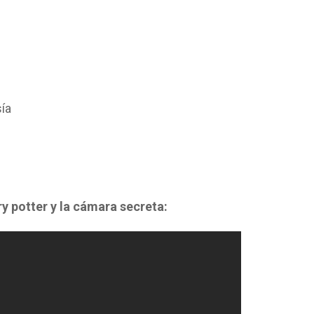
sía
ry potter y la cámara secreta: