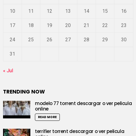
10
11
12
13
14
15
16
17
18
19
20
21
22
23
24
25
26
27
28
29
30
31
« Jul
TRENDING NOW
modelo 77 torrent descargar o ver pelicula
online
READ MORE
terrifier torrent descargar o ver pelicula