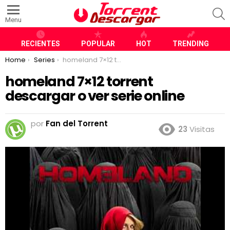
S
Menu
RECIENTES
POPULAR
HOT
TRENDING
You are here:
Home
Series
homeland 7×12 torrent descargar o ver serie online
homeland 7×12 torrent
descargar o ver serie online
por
Fan del Torrent
23
Visitas