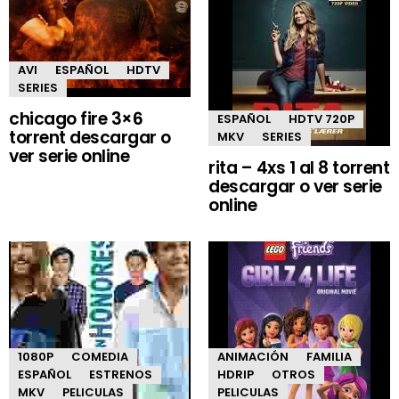
AVI
ESPAÑOL
HDTV
SERIES
chicago fire 3×6
ESPAÑOL
HDTV 720P
torrent descargar o
MKV
SERIES
ver serie online
rita – 4xs 1 al 8 torrent
descargar o ver serie
online
1080P
COMEDIA
ANIMACIÓN
FAMILIA
ESPAÑOL
ESTRENOS
HDRIP
OTROS
MKV
PELICULAS
PELICULAS