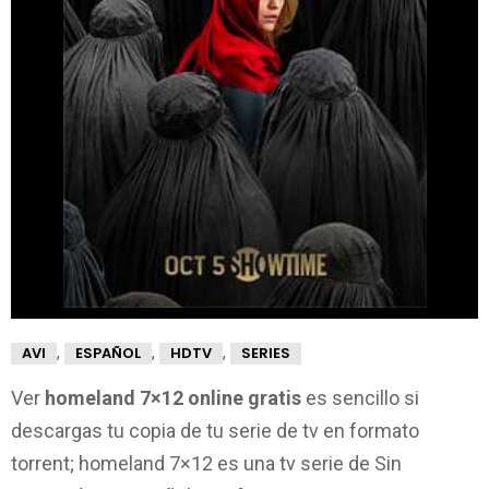
,
,
,
AVI
ESPAÑOL
HDTV
SERIES
Ver
homeland 7×12 online gratis
es sencillo si
descargas tu copia de tu serie de tv en formato
torrent; homeland 7×12 es una tv serie de Sin