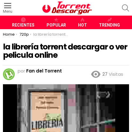
S
Menu
RECIENTES
POPULAR
HOT
TRENDING
You are here:
Home
720p
la librería torrent descargar o ver pelicula online
la librería torrent descargar o ver
pelicula online
por
Fan del Torrent
27
Visitas