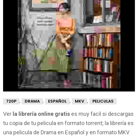
,
,
,
,
720P
DRAMA
ESPAÑOL
MKV
PELICULAS
Ver
la librería online gratis
es muy facil si descargas
tu copia de tu pelicula en formato torrent; la librería es
una pelicula de Drama en Español y en formato MKV