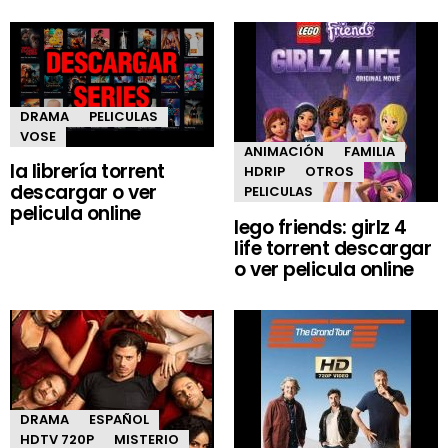
DRAMA
PELICULAS
VOSE
ANIMACIÓN
FAMILIA
la librería torrent
HDRIP
OTROS
descargar o ver
PELICULAS
pelicula online
lego friends: girlz 4
life torrent descargar
o ver pelicula online
DRAMA
ESPAÑOL
HDTV 720P
MISTERIO