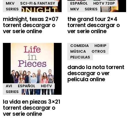
MKV
SCI-FI & FANTASY
ESPAÑOL
HDTV 720P
SERIES
MKV
SERIES
midnight, texas 2×07
the grand tour 2×4
torrent descargar o
torrent descargar o
ver serie online
ver serie online
COMEDIA
HDRIP
MÚSICA
OTROS
PELICULAS
dando la nota torrent
descargar o ver
pelicula online
AVI
ESPAÑOL
HDTV
SERIES
la vida en piezas 3×21
torrent descargar o
ver serie online