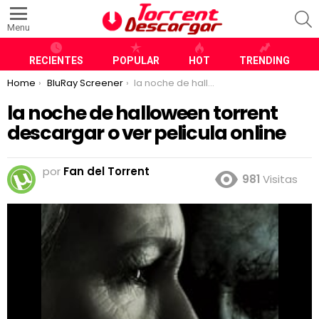
S
Menu
RECIENTES
POPULAR
HOT
TRENDING
You are here:
Home
BluRay Screener
la noche de halloween torrent descargar o ver pelicula online
la noche de halloween torrent
descargar o ver pelicula online
por
Fan del Torrent
981
Visitas