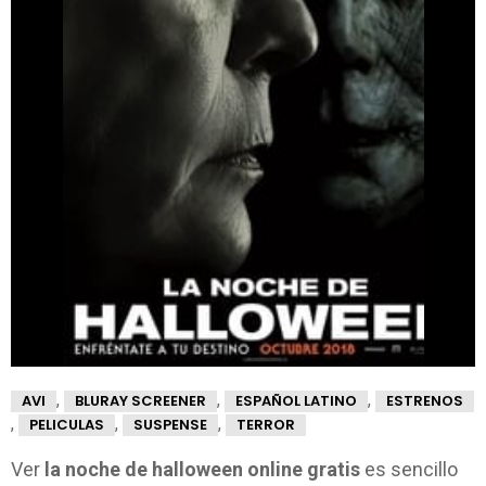
,
,
,
AVI
BLURAY SCREENER
ESPAÑOL LATINO
ESTRENOS
,
,
,
PELICULAS
SUSPENSE
TERROR
Ver
la noche de halloween online gratis
es sencillo