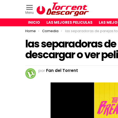
Menu
INICIO
LAS MEJORES PELICULAS
LAS MEJO
You are here:
Home
Comedia
las separadoras de parejas torrent descargar o ver pelic
las separadoras de 
descargar o ver pel
por
Fan del Torrent