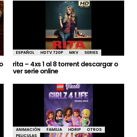
ESPAÑOL
HDTV 720P
MKV
SERIES
 o
rita – 4xs 1 al 8 torrent descargar o
ver serie online
ANIMACIÓN
FAMILIA
HDRIP
OTROS
PELICULAS