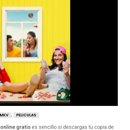
,
MKV
PELICULAS
online gratis
es sencillo si descargas tu copia de