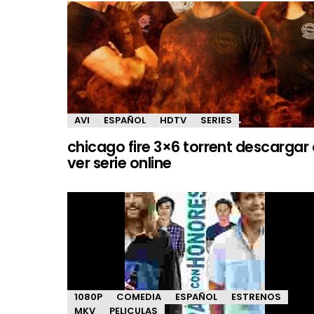
AVI
ESPAÑOL
HDTV
SERIES
chicago fire 3×6 torrent descargar
ver serie online
1080P
COMEDIA
ESPAÑOL
ESTRENOS
MKV
PELICULAS