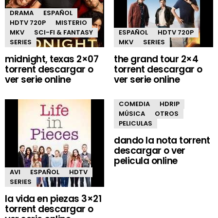
DRAMA
ESPAÑOL
HDTV 720P
MISTERIO
MKV
SCI-FI & FANTASY
ESPAÑOL
HDTV 720P
SERIES
MKV
SERIES
midnight, texas 2×07
the grand tour 2×4
torrent descargar o
torrent descargar o
ver serie online
ver serie online
COMEDIA
HDRIP
MÚSICA
OTROS
PELICULAS
dando la nota torrent
descargar o ver
pelicula online
AVI
ESPAÑOL
HDTV
SERIES
la vida en piezas 3×21
torrent descargar o