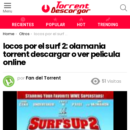
S
Menu
RECIENTES
POPULAR
HOT
TRENDING
You are here:
Home
Otros
locos por el surf 2: olamania torrent descargar o ver pelicula online
locos por el surf 2: olamania
torrent descargar o ver pelicula
online
por
Fan del Torrent
51
Visitas