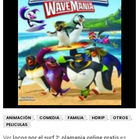
,
,
,
,
,
ANIMACIÓN
COMEDIA
FAMILIA
HDRIP
OTROS
PELICULAS
Ver
locos por el surf 2: olamania online gratis
es