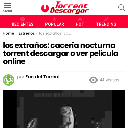
S
Menu
RECIENTES
POPULAR
HOT
TRENDING
You are here:
Home
Estrenos
los extraños: cacería nocturna torrent descargar o ver pelicula online
los extraños: cacería nocturna
torrent descargar o ver pelicula
online
por
Fan del Torrent
41
Visitas