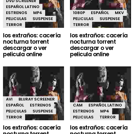
DVD SCREENER
ESPAÑOL LATINO
ESTRENOS
MP4
1080P
ESPAÑOL
MKV
PELICULAS
SUSPENSE
PELICULAS
SUSPENSE
TERROR
TERROR
los extraños: cacería
los extraños: cacería
nocturna torrent
nocturna torrent
descargar o ver
descargar o ver
pelicula online
pelicula online
AVI
BLURAY SCREENER
ESPAÑOL
ESTRENOS
CAM
ESPAÑOL LATINO
PELICULAS
SUSPENSE
ESTRENOS
MP4
TERROR
PELICULAS
TERROR
los extraños: cacería
los extraños: cacería
nocturna torrent
nocturna torrent