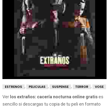
,
,
,
,
ESTRENOS
PELICULAS
SUSPENSE
TERROR
VOSE
Ver
los extraños: cacería nocturna online gratis
es
sencillo si descargas tu copia de tu peli en formato