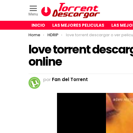
Menu
INICIO
LAS MEJORES PELICULAS
LAS MEJO
You are here:
Home
HDRIP
love torrent descargar o ver pelicula onlin
love torrent descarg
online
por
Fan del Torrent