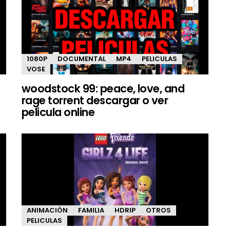
1080P
DOCUMENTAL
MP4
PELICULAS
VOSE
woodstock 99: peace, love, and
rage torrent descargar o ver
pelicula online
ANIMACIÓN
FAMILIA
HDRIP
OTROS
PELICULAS