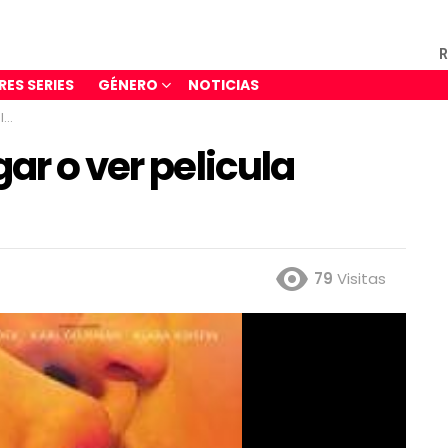
R
RES SERIES
GÉNERO
NOTICIAS
e
ar o ver pelicula
79
Visitas