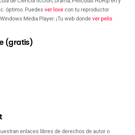
cula de Ciencia ficción, Drama, Peliculas HDRip en y
sc. óptimo. Puedes
ver love
con tu reproductor
el Windows Media Player. ¡Tu web donde
ver pelis
e (gratis)
t
muestran enlaces libres de derechos de autor o