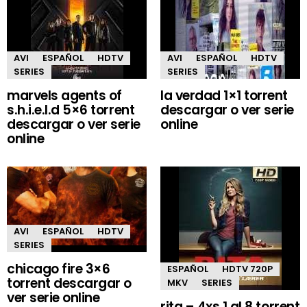
AVI
ESPAÑOL
HDTV
AVI
ESPAÑOL
HDTV
SERIES
SERIES
marvels agents of
la verdad 1×1 torrent
s.h.i.e.l.d 5×6 torrent
descargar o ver serie
descargar o ver serie
online
online
AVI
ESPAÑOL
HDTV
SERIES
chicago fire 3×6
ESPAÑOL
HDTV 720P
torrent descargar o
MKV
SERIES
ver serie online
rita – 4xs 1 al 8 torrent