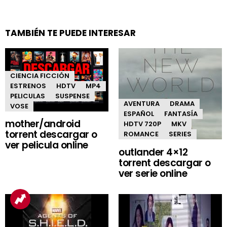
TAMBIÉN TE PUEDE INTERESAR
CIENCIA FICCIÓN
ESTRENOS
HDTV
MP4
PELICULAS
SUSPENSE
AVENTURA
DRAMA
VOSE
ESPAÑOL
FANTASÍA
mother/android
HDTV 720P
MKV
torrent descargar o
ROMANCE
SERIES
ver pelicula online
outlander 4×12
torrent descargar o
ver serie online