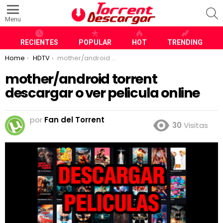
S
Menu
RECIENTES
POPULAR
HOT
TRENDING
You are here:
Home
HDTV
mother/android torrent descargar o ver pelicula online
mother/android torrent
descargar o ver pelicula online
por
Fan del Torrent
30
Visitas