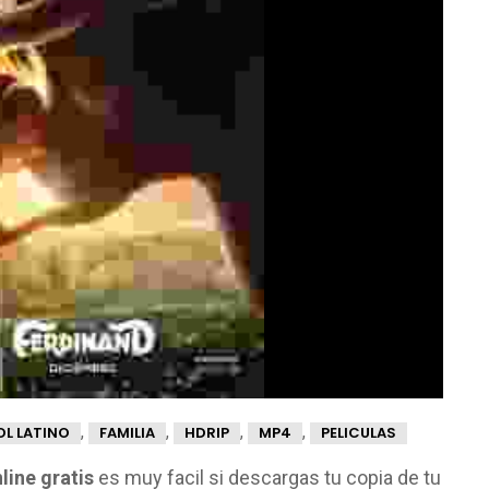
,
,
,
,
L LATINO
FAMILIA
HDRIP
MP4
PELICULAS
nline gratis
es muy facil si descargas tu copia de tu