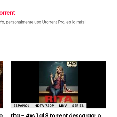
orrent
 Yo, personalmente uso Utorrent Pro, es lo más!
ESPAÑOL
HDTV 720P
MKV
SERIES
 o
rita – 4xs 1 al 8 torrent descargar o