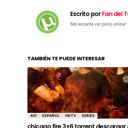
Escrito por
Fan del T
Me encanta ver pelis online!
TAMBIÉN TE PUEDE INTERESAR
AVI
ESPAÑOL
HDTV
SERIES
chicago fire 3×6 torrent descargar