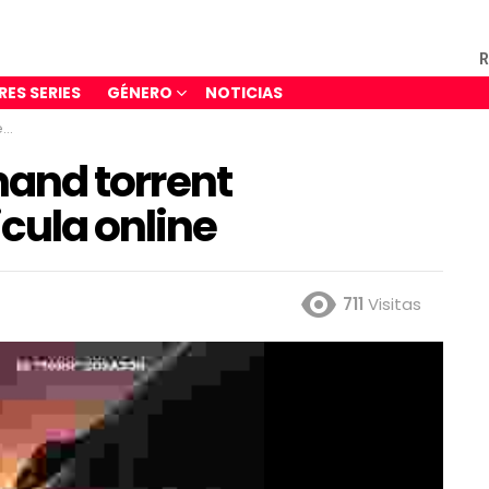
R
RES SERIES
GÉNERO
NOTICIAS
e
inand torrent
icula online
711
Visitas