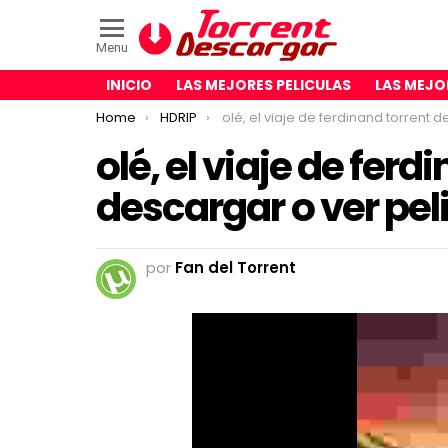
Menu
INICIO
LAS MEJORES PELICULAS
LAS MEJO
You are here:
Home
HDRIP
olé, el viaje de ferdinand torrent descargar o ver pelicula onlin
olé, el viaje de ferd
descargar o ver pel
por
Fan del Torrent