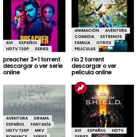
ANIMACIÓN
AVENTURA
COMEDIA
ESTRENOS
AVI
ESPAÑOL
FAMILIA
OTROS
HDTV 720P
SERIES
PELICULAS
preacher 3×1 torrent
rio 2 torrent
descargar o ver serie
descargar o ver
online
pelicula online
AVENTURA
DRAMA
ESPAÑOL
FANTASÍA
HDTV 720P
MKV
AVI
ESPAÑOL
HDTV
ROMANCE
SERIES
SERIES