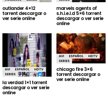
outlander 4×12
marvels agents of
torrent descargar o
s.h.i.e.l.d 5×6 torrent
ver serie online
descargar o ver serie
online
AVI
ESPAÑOL
HDTV
SERIES
chicago fire 3×6
AVI
ESPAÑOL
HDTV
torrent descargar o
SERIES
ver serie online
la verdad 1×1 torrent
descargar o ver serie
online