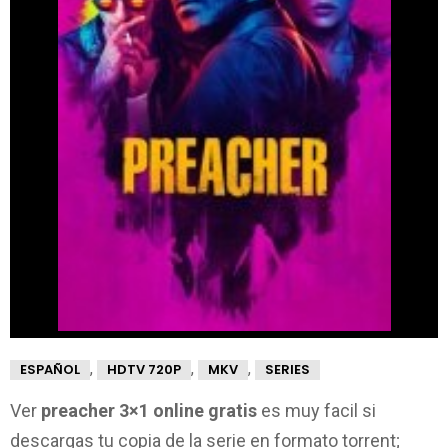
,
,
,
ESPAÑOL
HDTV 720P
MKV
SERIES
Ver
preacher 3×1 online gratis
es muy facil si
descargas tu copia de la serie en formato torrent;