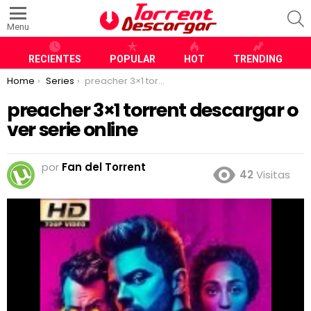
S
Menu
RECIENTES
POPULAR
HOT
TRENDING
You are here:
Home
Series
preacher 3×1 torrent descargar o ver serie online
preacher 3×1 torrent descargar o
ver serie online
por
Fan del Torrent
42
Visitas