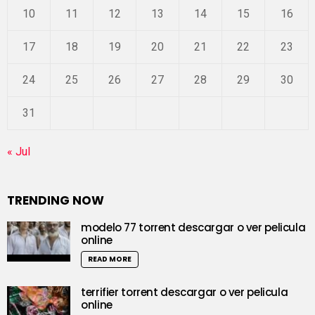
10
11
12
13
14
15
16
17
18
19
20
21
22
23
24
25
26
27
28
29
30
31
« Jul
TRENDING NOW
modelo 77 torrent descargar o ver pelicula
online
READ MORE
terrifier torrent descargar o ver pelicula
online