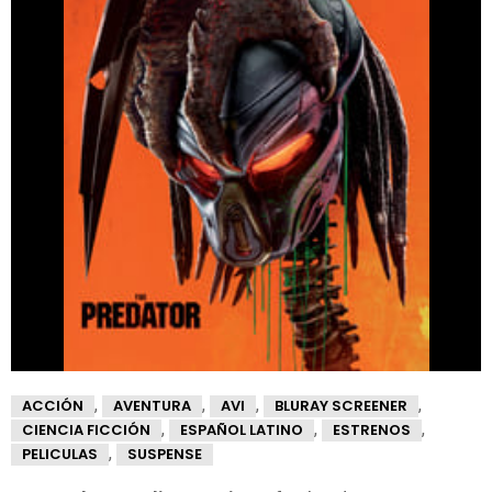
,
,
,
,
ACCIÓN
AVENTURA
AVI
BLURAY SCREENER
,
,
,
CIENCIA FICCIÓN
ESPAÑOL LATINO
ESTRENOS
,
PELICULAS
SUSPENSE