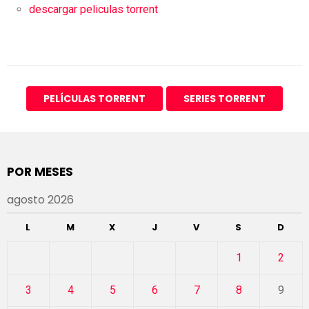
descargar peliculas torrent
PELÍCULAS TORRENT
SERIES TORRENT
POR MESES
agosto 2026
L
M
X
J
V
S
D
1
2
3
4
5
6
7
8
9