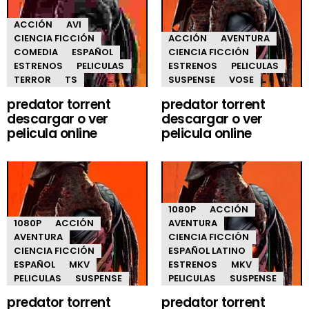
ACCIÓN
AVI
CIENCIA FICCIÓN
ACCIÓN
AVENTURA
COMEDIA
ESPAÑOL
CIENCIA FICCIÓN
ESTRENOS
PELICULAS
ESTRENOS
PELICULAS
TERROR
TS
SUSPENSE
VOSE
predator torrent
predator torrent
descargar o ver
descargar o ver
pelicula online
pelicula online
1080P
ACCIÓN
1080P
ACCIÓN
AVENTURA
AVENTURA
CIENCIA FICCIÓN
CIENCIA FICCIÓN
ESPAÑOL LATINO
ESPAÑOL
MKV
ESTRENOS
MKV
PELICULAS
SUSPENSE
PELICULAS
SUSPENSE
predator torrent
predator torrent