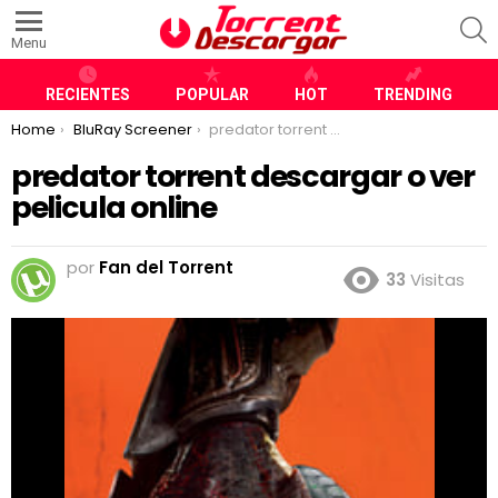
S
Menu
RECIENTES
POPULAR
HOT
TRENDING
You are here:
Home
BluRay Screener
predator torrent descargar o ver pelicula online
predator torrent descargar o ver
pelicula online
por
Fan del Torrent
33
Visitas