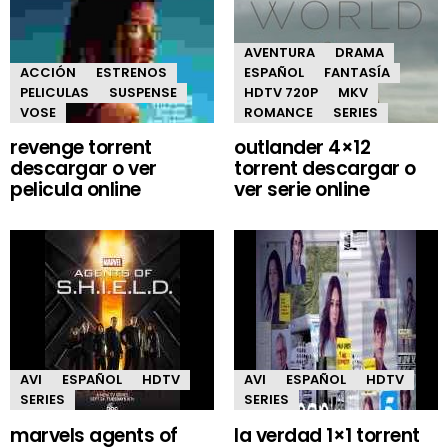
AVENTURA
DRAMA
ACCIÓN
ESTRENOS
ESPAÑOL
FANTASÍA
PELICULAS
SUSPENSE
HDTV 720P
MKV
VOSE
ROMANCE
SERIES
revenge torrent
outlander 4×12
descargar o ver
torrent descargar o
pelicula online
ver serie online
AVI
ESPAÑOL
HDTV
AVI
ESPAÑOL
HDTV
SERIES
SERIES
marvels agents of
la verdad 1×1 torrent