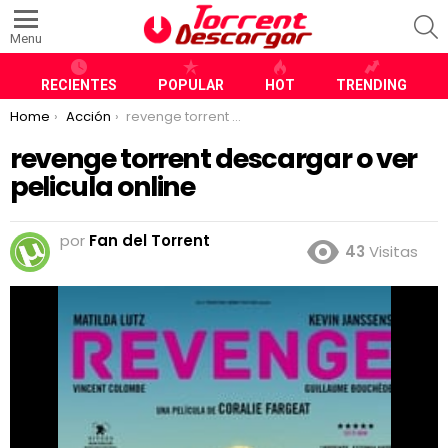
S
Menu
RECIENTES
POPULAR
HOT
TRENDING
You are here:
Home
Acción
revenge torrent descargar o ver pelicula online
revenge torrent descargar o ver
pelicula online
por
Fan del Torrent
43
Visitas