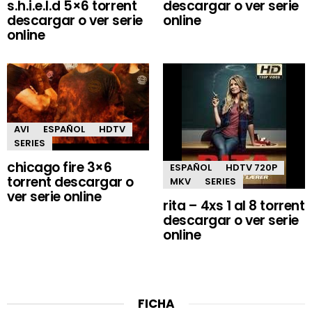
s.h.i.e.l.d 5×6 torrent
descargar o ver serie
descargar o ver serie
online
online
AVI
ESPAÑOL
HDTV
SERIES
chicago fire 3×6
ESPAÑOL
HDTV 720P
torrent descargar o
MKV
SERIES
ver serie online
rita – 4xs 1 al 8 torrent
descargar o ver serie
online
FICHA