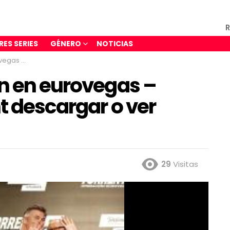
R
RES SERIES
GÉNERO
NOTICIAS
 pelicula online
on en eurovegas –
t descargar o ver
29
Visitas