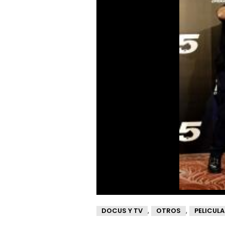
,
,
DOCUS Y TV
OTROS
PELICUL