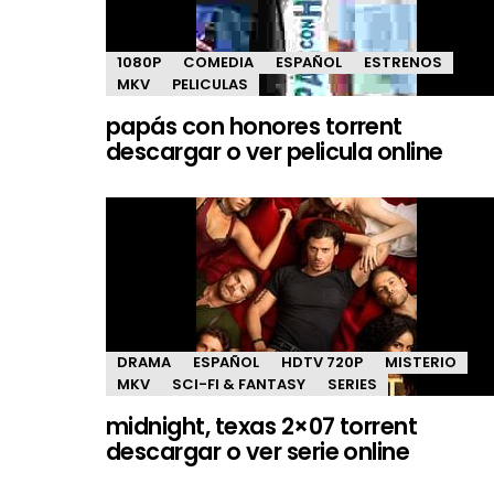
1080P
COMEDIA
ESPAÑOL
ESTRENOS
MKV
PELICULAS
papás con honores torrent
descargar o ver pelicula online
DRAMA
ESPAÑOL
HDTV 720P
MISTERIO
MKV
SCI-FI & FANTASY
SERIES
midnight, texas 2×07 torrent
descargar o ver serie online