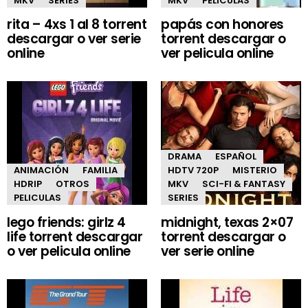
MKV
SERIES
MKV
PELICULAS
rita – 4xs 1 al 8 torrent
papás con honores
descargar o ver serie
torrent descargar o
online
ver pelicula online
DRAMA
ESPAÑOL
ANIMACIÓN
FAMILIA
HDTV 720P
MISTERIO
HDRIP
OTROS
MKV
SCI-FI & FANTASY
PELICULAS
SERIES
lego friends: girlz 4
midnight, texas 2×07
life torrent descargar
torrent descargar o
o ver pelicula online
ver serie online