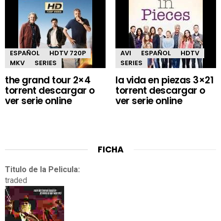
ESPAÑOL
HDTV 720P
AVI
ESPAÑOL
HDTV
MKV
SERIES
SERIES
the grand tour 2×4
la vida en piezas 3×21
torrent descargar o
torrent descargar o
ver serie online
ver serie online
FICHA
Titulo de la Pelicula:
traded