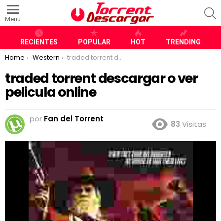
S
Menu
RECIENTES
POPULAR
HOT
TRENDING
You are here:
Home
Western
traded torrent descargar o ver pelicula online
traded torrent descargar o ver
pelicula online
por
Fan del Torrent
83
Visitas