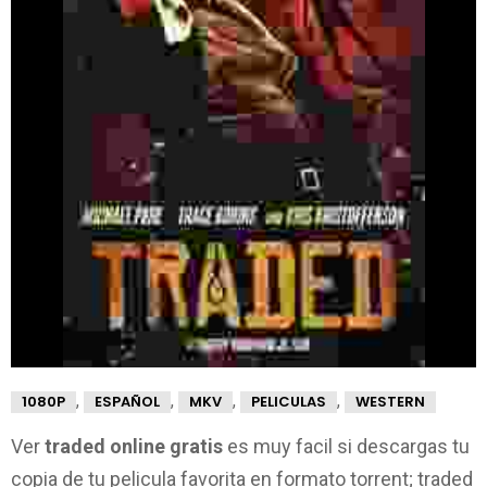
,
,
,
,
1080P
ESPAÑOL
MKV
PELICULAS
WESTERN
Ver
traded online gratis
es muy facil si descargas tu
copia de tu pelicula favorita en formato torrent; traded