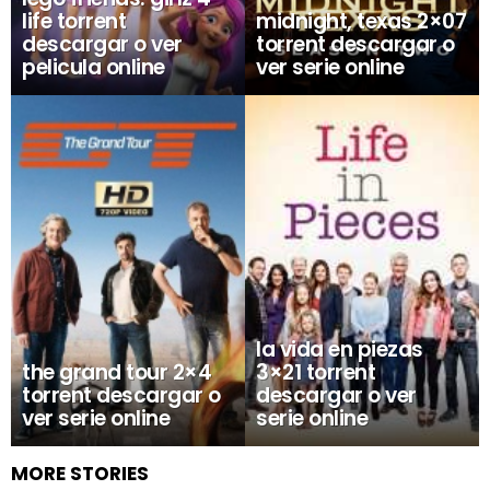
life torrent
midnight, texas 2×07
descargar o ver
torrent descargar o
pelicula online
ver serie online
la vida en piezas
the grand tour 2×4
3×21 torrent
torrent descargar o
descargar o ver
ver serie online
serie online
MORE STORIES