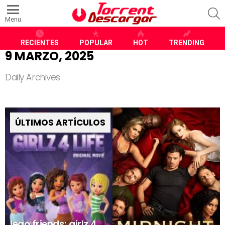
S
Menu
RECIENTES
POPULAR
HOT
TRENDING
9 MARZO, 2025
Daily Archives
ÚLTIMOS ARTÍCULOS
lego friends: girlz 4