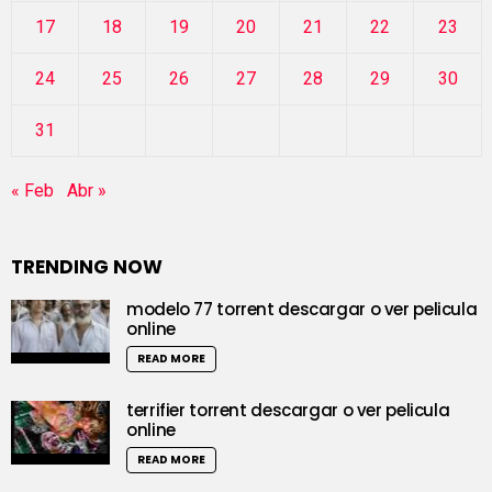
17
18
19
20
21
22
23
24
25
26
27
28
29
30
31
« Feb
Abr »
TRENDING NOW
modelo 77 torrent descargar o ver pelicula
online
READ MORE
terrifier torrent descargar o ver pelicula
online
READ MORE