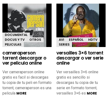
DOCUMENTAL
DOCUS Y TV
OTROS
AVI
ESPAÑOL
HDTV
PELICULAS
SERIES
cameraperson
versailles 3×6 torrent
torrent descargar o
descargar o ver serie
ver pelicula online
online
Ver cameraperson online
Ver versailles 3×6 online
gratis es facil si descargas
gratis es sencillo si
tu copia de tu peli en formato
descargas tu copia de tu
torrent; cameraperson es una
serie en formato torrent;
pelicula
MORE
versailles 3×6 es
MORE