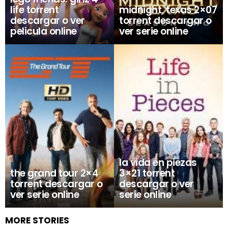
life torrent
midnight, texas 2×07
descargar o ver
torrent descargar o
pelicula online
ver serie online
la vida en piezas
the grand tour 2×4
3×21 torrent
torrent descargar o
descargar o ver
ver serie online
serie online
MORE STORIES