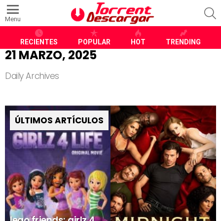
S
Menu
RECIENTES
POPULAR
HOT
TRENDING
21 MARZO, 2025
Daily Archives
ÚLTIMOS ARTÍCULOS
lego friends: girlz 4