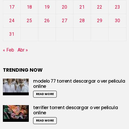
17
18
19
20
21
22
23
24
25
26
27
28
29
30
31
« Feb
Abr »
TRENDING NOW
modelo 77 torrent descargar o ver pelicula
online
READ MORE
terrifier torrent descargar o ver pelicula
online
READ MORE